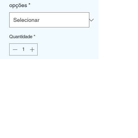
opções
*
Quantidade
*
Adicionar ao carrinho
- Luvas Cirúrgicas Hipo-alergenicas,
sem latex, com adição de oxido de
chumbo para protecção Raio-X, finas
com superfície micro rugosa, canhão
comprido sem pó.
- Esterilizadas e embaladas em pares.
- Caixas de 60 Pares