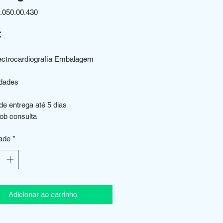
.050.00.430
Preço
€
lectrocardiografia Embalagem
idades
de entrega até 5 dias
sob consulta
ade
*
Adicionar ao carrinho