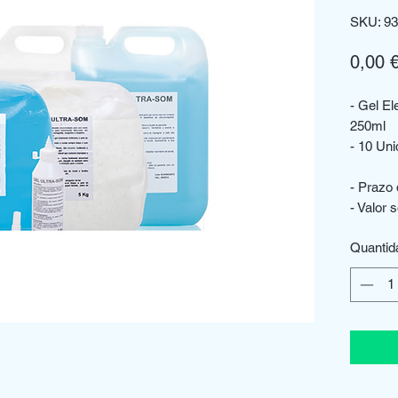
SKU: 93
0,00 
- Gel E
250ml
- 10 Un
- Prazo 
- Valor 
Quantid