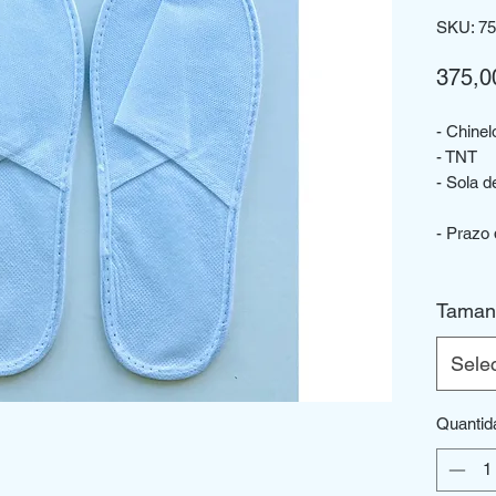
SKU: 7
375,0
- Chine
- TNT
- Sola d
- Prazo 
Taman
Sele
Quantid