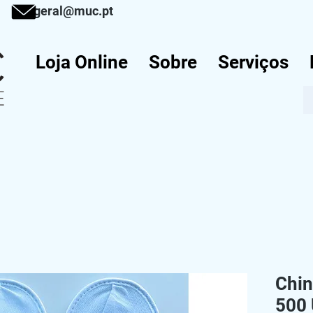
917
geral@muc.pt
Loja Online
Sobre
Serviços
Chin
500 