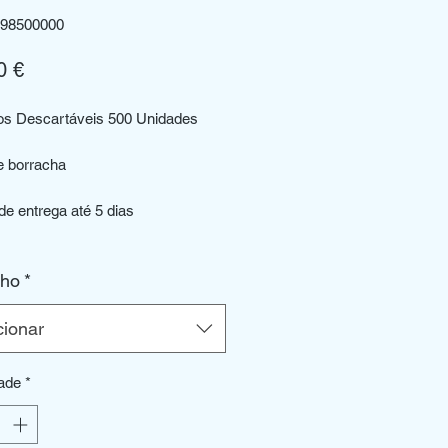
598500000
Preço
0 €
los Descartáveis 500 Unidades
e borracha
de entrega até 5 dias
ho
*
cionar
ade
*